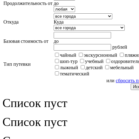
Продолжительность от
до
Откуда
Куда
Базовая стоимость от
до
рублей
чайный
экскурсионный
пляжн
шоп-тур
учебный
оздоровител
Тип путевки
лыжный
детский
мебельный
тематический
или
сбросить 
Список пуст
Список пуст