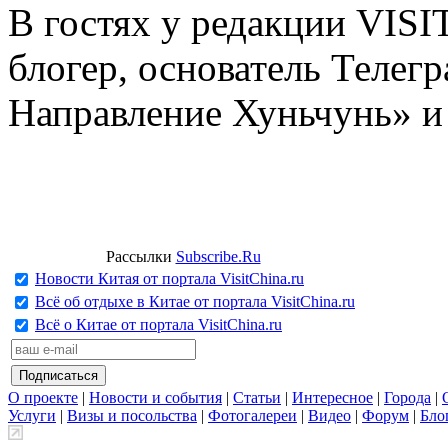
В гостях у редакции VIS
блогер, основатель Телег
Направление Хуньчунь» и
Рассылки
Subscribe.Ru
Новости Китая от портала VisitChina.ru
Всё об отдыхе в Китае от портала VisitChina.ru
Всё о Китае от портала VisitChina.ru
О проекте
|
Новости и события
|
Статьи
|
Интересное
|
Города
|
Услуги
|
Визы и посольства
|
Фотогалереи
|
Видео
|
Форум
|
Бло