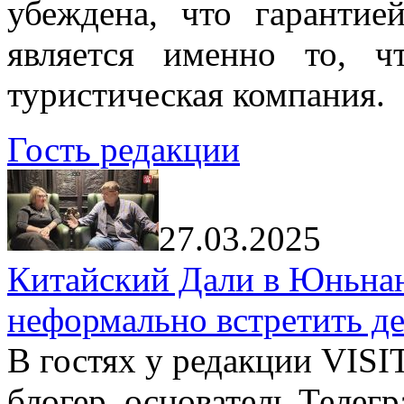
убеждена, что гарантие
является именно то, ч
туристическая компания.
Гость редакции
27.03.2025
Китайский Дали в Юньнань
неформально встретить д
В гостях у редакции VIS
блогер, основатель Телег