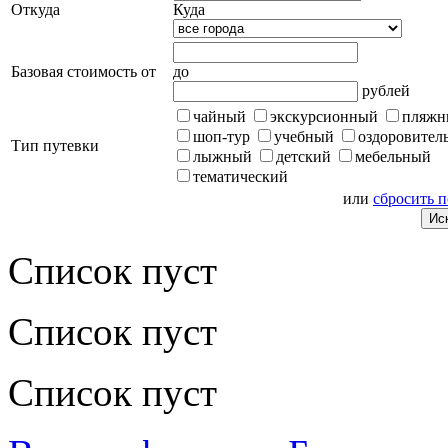
Откуда
Куда
Базовая стоимость от
до
рублей
чайный
экскурсионный
пляжн
шоп-тур
учебный
оздоровител
Тип путевки
лыжный
детский
мебельный
тематический
или
сбросить 
Список пуст
Список пуст
Список пуст