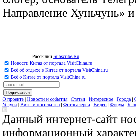
Направление Хуньчунь» и
Рассылки
Subscribe.Ru
Новости Китая от портала VisitChina.ru
Всё об отдыхе в Китае от портала VisitChina.ru
Всё о Китае от портала VisitChina.ru
О проекте
|
Новости и события
|
Статьи
|
Интересное
|
Города
|
Услуги
|
Визы и посольства
|
Фотогалереи
|
Видео
|
Форум
|
Бло
Данный интернет-сайт но
информационный характер