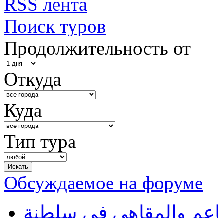
RSS лента
Поиск туров
Продолжительность от
Откуда
Куда
Тип тура
Обсуждаемое на форуме
طاعم والمقاهي في سلطنة