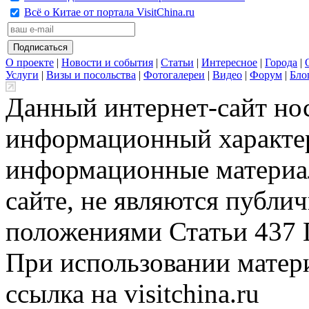
Всё о Китае от портала VisitChina.ru
О проекте
|
Новости и события
|
Статьи
|
Интересное
|
Города
|
Услуги
|
Визы и посольства
|
Фотогалереи
|
Видео
|
Форум
|
Бло
Данный интернет-сайт но
информационный характер
информационные материа
сайте, не являются публи
положениями Статьи 437 
При использовании матери
ссылка на visitchina.ru