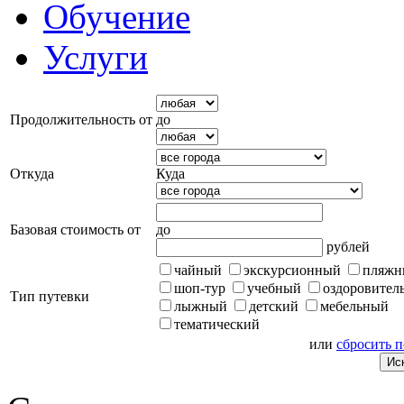
Обучение
Услуги
Продолжительность от
до
Откуда
Куда
Базовая стоимость от
до
рублей
чайный
экскурсионный
пляжн
шоп-тур
учебный
оздоровител
Тип путевки
лыжный
детский
мебельный
тематический
или
сбросить 