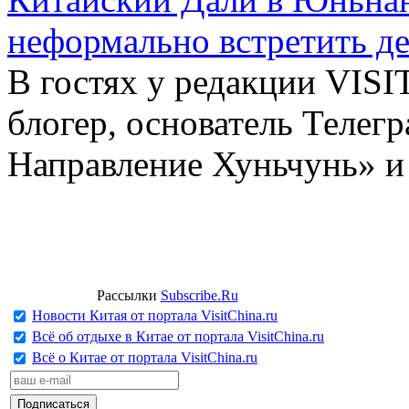
неформально встретить д
В гостях у редакции VIS
блогер, основатель Телег
Направление Хуньчунь» и
Рассылки
Subscribe.Ru
Новости Китая от портала VisitChina.ru
Всё об отдыхе в Китае от портала VisitChina.ru
Всё о Китае от портала VisitChina.ru