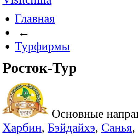
Главная
←
Турфирмы
Росток-Тур
Основные напра
Харбин
,
Бэйдайхэ
,
Санья