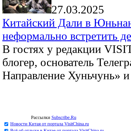
27.03.2025
Китайский Дали в Юньнань
неформально встретить д
В гостях у редакции VIS
блогер, основатель Телег
Направление Хуньчунь» и
Рассылки
Subscribe.Ru
Новости Китая от портала VisitChina.ru
Всё об отдыхе в Китае от портала VisitChina.ru