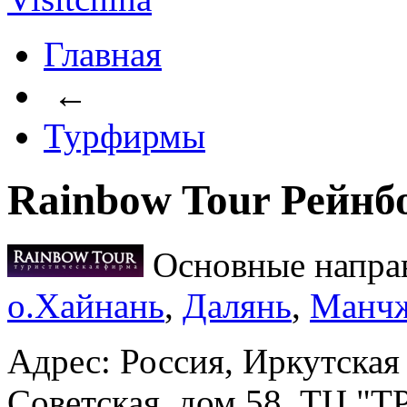
Главная
←
Турфирмы
Rainbow Tour Рейн
Основные напра
о.Хайнань
,
Далянь
,
Манч
Адрес: Россия, Иркутская 
Советская, дом 58, ТЦ "Т