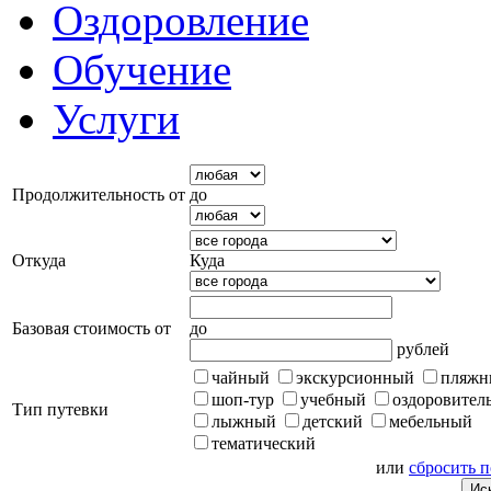
Оздоровление
Обучение
Услуги
Продолжительность от
до
Откуда
Куда
Базовая стоимость от
до
рублей
чайный
экскурсионный
пляжн
шоп-тур
учебный
оздоровител
Тип путевки
лыжный
детский
мебельный
тематический
или
сбросить 