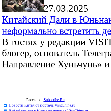
27.03.2025
Китайский Дали в Юньнань
неформально встретить д
В гостях у редакции VIS
блогер, основатель Телег
Направление Хуньчунь» и
Рассылки
Subscribe.Ru
Новости Китая от портала VisitChina.ru
Всё об отдыхе в Китае от портала VisitChina.ru