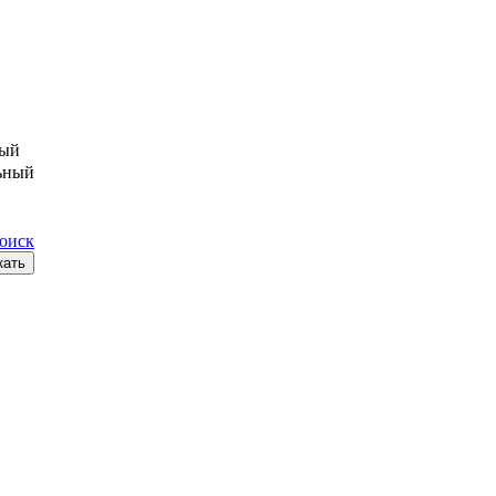
ый
ьный
поиск