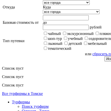
Откуда
Куда
Базовая стоимость от
до
рублей
чайный
экскурсионный
пляжн
шоп-тур
учебный
оздоровител
Тип путевки
лыжный
детский
мебельный
тематический
или
сбросить 
Список пуст
Список пуст
Список пуст
Все турфирмы в Томске
Турфирмы
Поиск турфирм
Одиссея - Томск