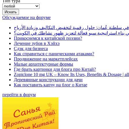
Тип тура
Обсуждаемое на форуме
في سلطنة عُمان: حلول رقمية لتخفيض التكاليف وزيادة الأرباح
بناء استراتيجية سيو فعالة لتعزيز ظهور نشاطك في الكويت؟
Прикоснемся к китайской поэзии?
Лечение зубов в Хэйхэ
Сдэк для бизнеса
Как справиться с паническими атаками?
Продвижение на маркетплейсах
Малые архитектурные формы
Где брать картинки для блога про Китай?
Zopiclone 10 mg UK – Know Its Uses, Benefits & Dosage | a
Деревянные конструкции для дачи
Как поставить капчу на блог о Китае
перейти в форум