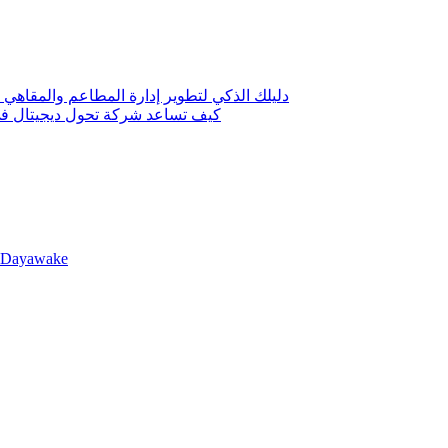
دليلك الذكي لتطوير إدارة المطاعم والمقاهي 
كيف تساعد شركة تحول ديجيتال في 
llDayawake