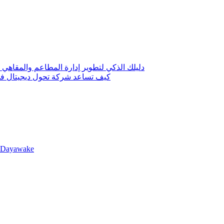
دليلك الذكي لتطوير إدارة المطاعم والمقاهي 
كيف تساعد شركة تحول ديجيتال في 
llDayawake