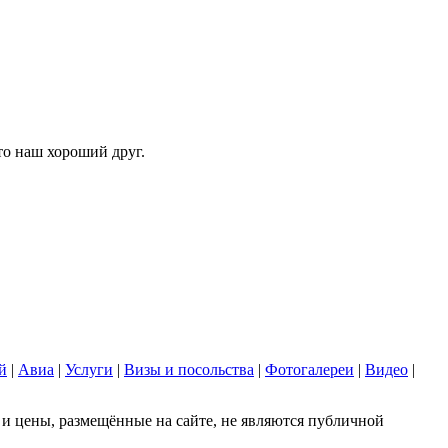
то наш хороший друг.
й
|
Авиа
|
Услуги
|
Визы и посольства
|
Фотогалереи
|
Видео
|
 цены, размещённые на сайте, не являются публичной