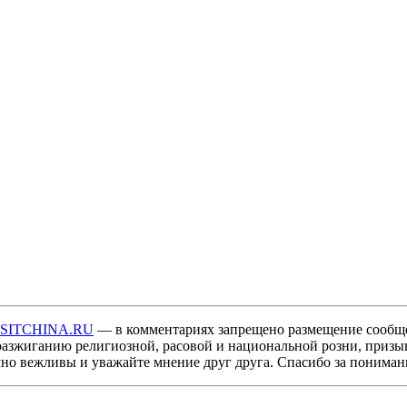
ISITCHINA.RU
— в комментариях запрещено размещение сообщ
разжиганию религиозной, расовой и национальной розни, призы
мно вежливы и уважайте мнение друг друга. Спасибо за пониман