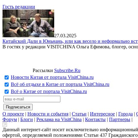
Гость редакции
27.03.2025
Китайский Дали в Юньнань, или как весело и неформально вст
В гостях у редакции VISITCHINA Ольга Ефимова, блогер, осно
Рассылки
Subscribe.Ru
Новости Китая от портала VisitChina.ru
Всё об отдыхе в Китае от портала VisitChina.ru
Всё о Китае от портала VisitChina.ru
О проекте
|
Новости и события
|
Статьи
|
Интересное
|
Города
|
Форум
|
Блоги
|
Реклама на VisitChina
|
Контакты
|
Партнеры
|
Данный интернет-сайт носит исключительно информационный х
офертой, определяемой положениями Статьи 437 Гражданского