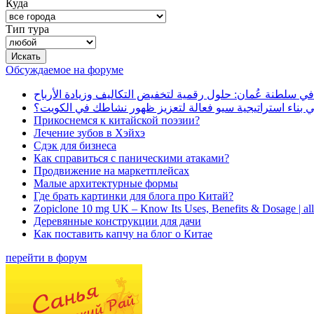
Куда
Тип тура
Обсуждаемое на форуме
في سلطنة عُمان: حلول رقمية لتخفيض التكاليف وزيادة الأرباح
بناء استراتيجية سيو فعالة لتعزيز ظهور نشاطك في الكويت؟
Прикоснемся к китайской поэзии?
Лечение зубов в Хэйхэ
Сдэк для бизнеса
Как справиться с паническими атаками?
Продвижение на маркетплейсах
Малые архитектурные формы
Где брать картинки для блога про Китай?
Zopiclone 10 mg UK – Know Its Uses, Benefits & Dosage | a
Деревянные конструкции для дачи
Как поставить капчу на блог о Китае
перейти в форум