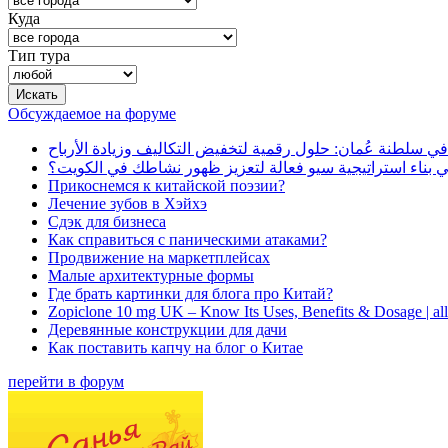
Куда
Тип тура
Обсуждаемое на форуме
في سلطنة عُمان: حلول رقمية لتخفيض التكاليف وزيادة الأرباح
بناء استراتيجية سيو فعالة لتعزيز ظهور نشاطك في الكويت؟
Прикоснемся к китайской поэзии?
Лечение зубов в Хэйхэ
Сдэк для бизнеса
Как справиться с паническими атаками?
Продвижение на маркетплейсах
Малые архитектурные формы
Где брать картинки для блога про Китай?
Zopiclone 10 mg UK – Know Its Uses, Benefits & Dosage | a
Деревянные конструкции для дачи
Как поставить капчу на блог о Китае
перейти в форум