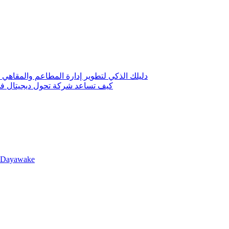
دليلك الذكي لتطوير إدارة المطاعم والمقاهي 
كيف تساعد شركة تحول ديجيتال في 
llDayawake