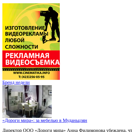
Бренд недели
«Дороги мира»: за мебелью в Муданьцзян
Директор ООО «Дороги мира» Анна Филимонова убеждена, что г