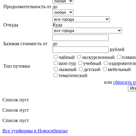
Продолжительность от
до
Откуда
Куда
Базовая стоимость от
до
рублей
чайный
экскурсионный
пляжн
шоп-тур
учебный
оздоровител
Тип путевки
лыжный
детский
мебельный
тематический
или
сбросить 
Список пуст
Список пуст
Список пуст
Все турфирмы в Новосибирске