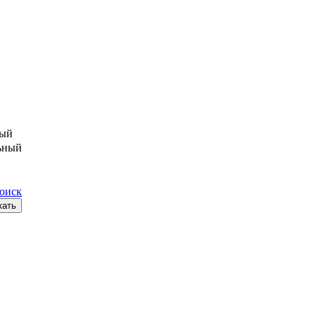
ый
ьный
поиск