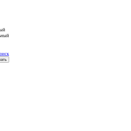
ый
ьный
поиск