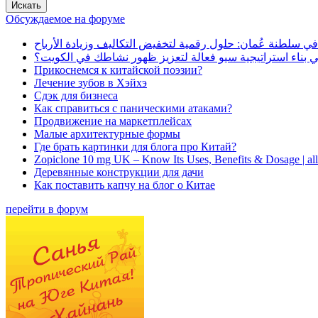
Обсуждаемое на форуме
في سلطنة عُمان: حلول رقمية لتخفيض التكاليف وزيادة الأرباح
بناء استراتيجية سيو فعالة لتعزيز ظهور نشاطك في الكويت؟
Прикоснемся к китайской поэзии?
Лечение зубов в Хэйхэ
Сдэк для бизнеса
Как справиться с паническими атаками?
Продвижение на маркетплейсах
Малые архитектурные формы
Где брать картинки для блога про Китай?
Zopiclone 10 mg UK – Know Its Uses, Benefits & Dosage | a
Деревянные конструкции для дачи
Как поставить капчу на блог о Китае
перейти в форум