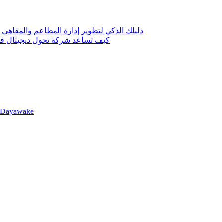
دليلك الذكي لتطوير إدارة المطاعم والمقاهي 
كيف تساعد شركة تحول ديجيتال في 
llDayawake