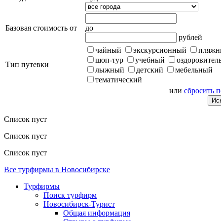
Базовая стоимость от
до
рублей
чайный
экскурсионный
пляжн
шоп-тур
учебный
оздоровител
Тип путевки
лыжный
детский
мебельный
тематический
или
сбросить 
Список пуст
Список пуст
Список пуст
Все турфирмы в Новосибирске
Турфирмы
Поиск турфирм
Новосибирск-Турист
Общая информация