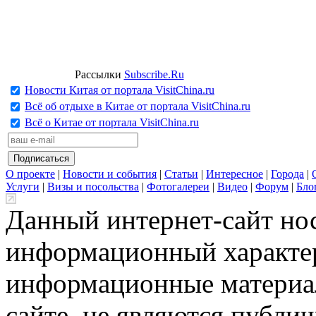
Рассылки
Subscribe.Ru
Новости Китая от портала VisitChina.ru
Всё об отдыхе в Китае от портала VisitChina.ru
Всё о Китае от портала VisitChina.ru
О проекте
|
Новости и события
|
Статьи
|
Интересное
|
Города
|
Услуги
|
Визы и посольства
|
Фотогалереи
|
Видео
|
Форум
|
Бло
Данный интернет-сайт но
информационный характер
информационные материа
сайте, не являются публи