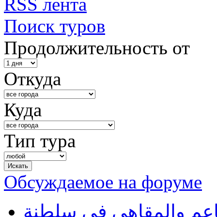
RSS лента
Поиск туров
Продолжительность от
Откуда
Куда
Тип тура
Обсуждаемое на форуме
طاعم والمقاهي في سلطنة