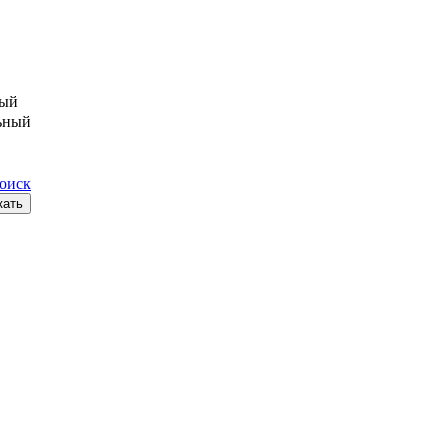
ый
ьный
поиск