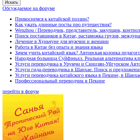
Обсуждаемое на форуме
Прикоснемся к китайской поэзии?
Как ужать длинные посты про путешествия?
Wenzhou / Переводчик, представитель, закупщик, контроле
Поиск поставщиков в Китае, растаможка грузов, междуна
Лечение в Хуньчуне для мужчин и женщин
Работа в Китае без опыта и знания языка
Зачем учить китайский язык? Авторская колонка педагого
Народная больница Суйфэньхэ. Реальная альтернатива к
Услуги переводчика в Урумчи и Синцзян-Уйгурском Авт
Услуги гида-переводчика в Шанхае. Поиск и предложени
Услуги переводчика китайского языка в Пекине, в Шанха
Профессиональный переводчик в Пекине
перейти в форум