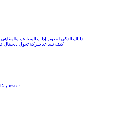
دليلك الذكي لتطوير إدارة المطاعم والمقاهي 
كيف تساعد شركة تحول ديجيتال في 
llDayawake