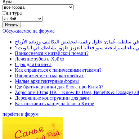
Куда
Тип тура
Обсуждаемое на форуме
في سلطنة عُمان: حلول رقمية لتخفيض التكاليف وزيادة الأرباح
بناء استراتيجية سيو فعالة لتعزيز ظهور نشاطك في الكويت؟
Прикоснемся к китайской поэзии?
Лечение зубов в Хэйхэ
Сдэк для бизнеса
Как справиться с паническими атаками?
Продвижение на маркетплейсах
Малые архитектурные формы
Где брать картинки для блога про Китай?
Zopiclone 10 mg UK – Know Its Uses, Benefits & Dosage | a
Деревянные конструкции для дачи
Как поставить капчу на блог о Китае
перейти в форум