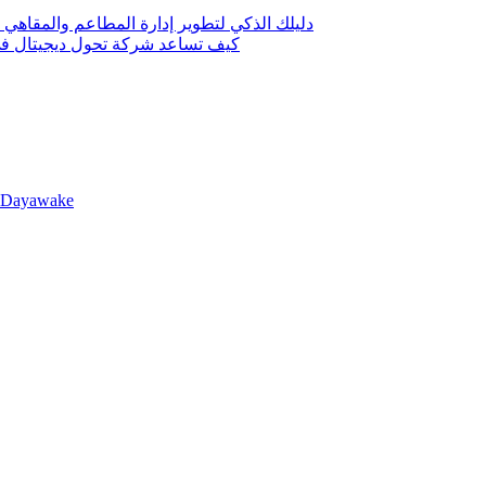
دليلك الذكي لتطوير إدارة المطاعم والمقاهي 
كيف تساعد شركة تحول ديجيتال في 
llDayawake