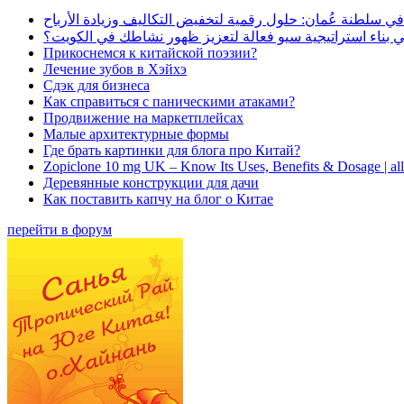
في سلطنة عُمان: حلول رقمية لتخفيض التكاليف وزيادة الأرباح
بناء استراتيجية سيو فعالة لتعزيز ظهور نشاطك في الكويت؟
Прикоснемся к китайской поэзии?
Лечение зубов в Хэйхэ
Сдэк для бизнеса
Как справиться с паническими атаками?
Продвижение на маркетплейсах
Малые архитектурные формы
Где брать картинки для блога про Китай?
Zopiclone 10 mg UK – Know Its Uses, Benefits & Dosage | a
Деревянные конструкции для дачи
Как поставить капчу на блог о Китае
перейти в форум