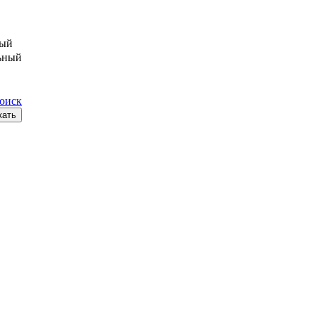
ый
ьный
поиск