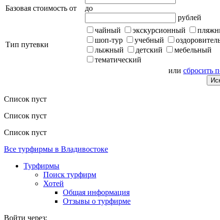
Базовая стоимость от
до
рублей
чайный
экскурсионный
пляжн
шоп-тур
учебный
оздоровител
Тип путевки
лыжный
детский
мебельный
тематический
или
сбросить 
Список пуст
Список пуст
Список пуст
Все турфирмы в Владивостоке
Турфирмы
Поиск турфирм
Хотей
Общая информация
Отзывы о турфирме
Войти через: