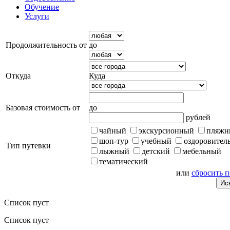
Обучение
Услуги
Продолжительность от
до
Откуда
Куда
Базовая стоимость от
до
рублей
чайный
экскурсионный
пляжн
шоп-тур
учебный
оздоровител
Тип путевки
лыжный
детский
мебельный
тематический
или
сбросить 
Список пуст
Список пуст