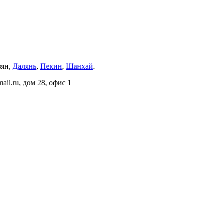
зян,
Далянь
,
Пекин
,
Шанхай
.
il.ru, дом 28, офис 1