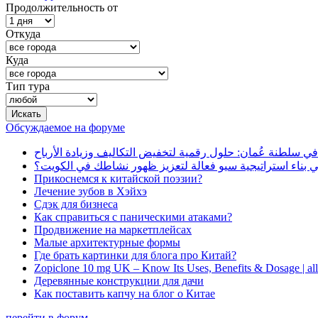
Продолжительность от
Откуда
Куда
Тип тура
Обсуждаемое на форуме
في سلطنة عُمان: حلول رقمية لتخفيض التكاليف وزيادة الأرباح
بناء استراتيجية سيو فعالة لتعزيز ظهور نشاطك في الكويت؟
Прикоснемся к китайской поэзии?
Лечение зубов в Хэйхэ
Сдэк для бизнеса
Как справиться с паническими атаками?
Продвижение на маркетплейсах
Малые архитектурные формы
Где брать картинки для блога про Китай?
Zopiclone 10 mg UK – Know Its Uses, Benefits & Dosage | a
Деревянные конструкции для дачи
Как поставить капчу на блог о Китае
перейти в форум