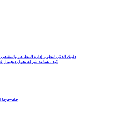
دليلك الذكي لتطوير إدارة المطاعم والمقاهي 
كيف تساعد شركة تحول ديجيتال في 
llDayawake