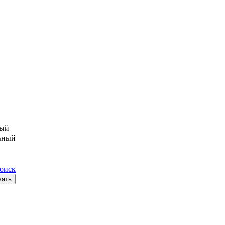
ый
ьный
поиск