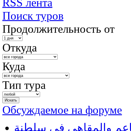
RSS лента
Поиск туров
Продолжительность от
Откуда
Куда
Тип тура
Обсуждаемое на форуме
طاعم والمقاهي في سلطنة