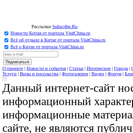
Рассылки
Subscribe.Ru
Новости Китая от портала VisitChina.ru
Всё об отдыхе в Китае от портала VisitChina.ru
Всё о Китае от портала VisitChina.ru
О проекте
|
Новости и события
|
Статьи
|
Интересное
|
Города
|
Услуги
|
Визы и посольства
|
Фотогалереи
|
Видео
|
Форум
|
Бло
Данный интернет-сайт но
информационный характер
информационные материа
сайте, не являются публи