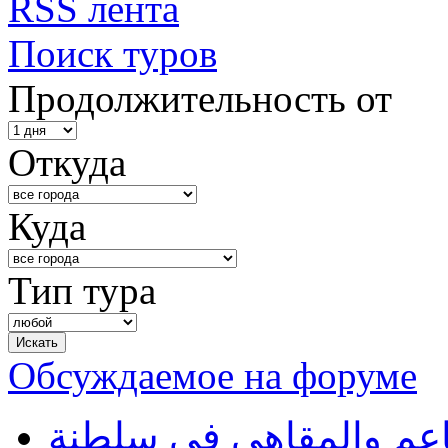
RSS лента
Поиск туров
Продолжительность от
Откуда
Куда
Тип тура
Обсуждаемое на форуме
طاعم والمقاهي في سلطنة