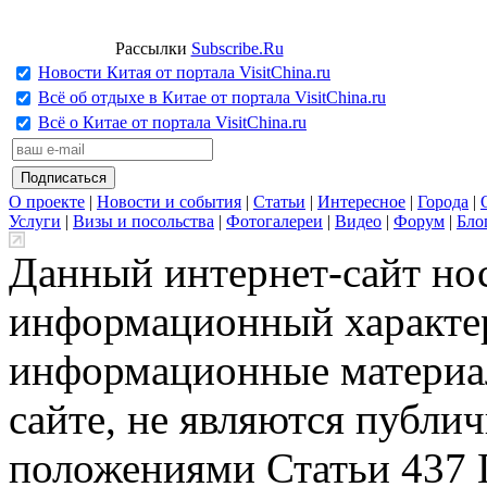
Рассылки
Subscribe.Ru
Новости Китая от портала VisitChina.ru
Всё об отдыхе в Китае от портала VisitChina.ru
Всё о Китае от портала VisitChina.ru
О проекте
|
Новости и события
|
Статьи
|
Интересное
|
Города
|
Услуги
|
Визы и посольства
|
Фотогалереи
|
Видео
|
Форум
|
Бло
Данный интернет-сайт но
информационный характер
информационные материа
сайте, не являются публи
положениями Статьи 437 