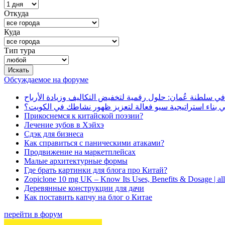
Откуда
Куда
Тип тура
Обсуждаемое на форуме
في سلطنة عُمان: حلول رقمية لتخفيض التكاليف وزيادة الأرباح
بناء استراتيجية سيو فعالة لتعزيز ظهور نشاطك في الكويت؟
Прикоснемся к китайской поэзии?
Лечение зубов в Хэйхэ
Сдэк для бизнеса
Как справиться с паническими атаками?
Продвижение на маркетплейсах
Малые архитектурные формы
Где брать картинки для блога про Китай?
Zopiclone 10 mg UK – Know Its Uses, Benefits & Dosage | a
Деревянные конструкции для дачи
Как поставить капчу на блог о Китае
перейти в форум