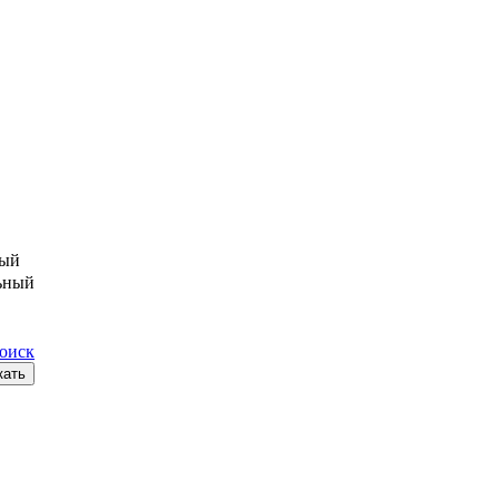
ый
ьный
поиск