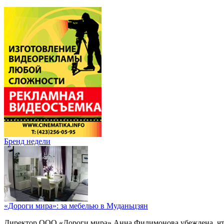
Бренд недели
«Дороги мира»: за мебелью в Муданьцзян
Директор ООО «Дороги мира» Анна Филимонова убеждена, что г