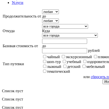
Услуги
Продолжительность от
до
Откуда
Куда
Базовая стоимость от
до
рублей
чайный
экскурсионный
пляжн
шоп-тур
учебный
оздоровител
Тип путевки
лыжный
детский
мебельный
тематический
или
сбросить 
Список пуст
Список пуст
Список пуст