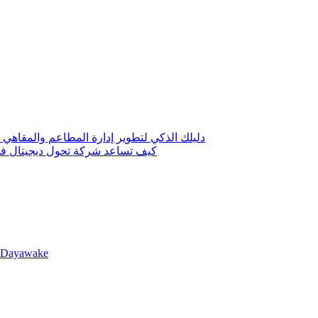
دليلك الذكي لتطوير إدارة المطاعم والمقاهي 
كيف تساعد شركة تحول ديجيتال في 
llDayawake