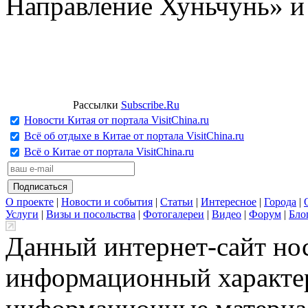
Направление Хуньчунь» и
Рассылки
Subscribe.Ru
Новости Китая от портала VisitChina.ru
Всё об отдыхе в Китае от портала VisitChina.ru
Всё о Китае от портала VisitChina.ru
О проекте
|
Новости и события
|
Статьи
|
Интересное
|
Города
|
Услуги
|
Визы и посольства
|
Фотогалереи
|
Видео
|
Форум
|
Бло
Данный интернет-сайт но
информационный характер