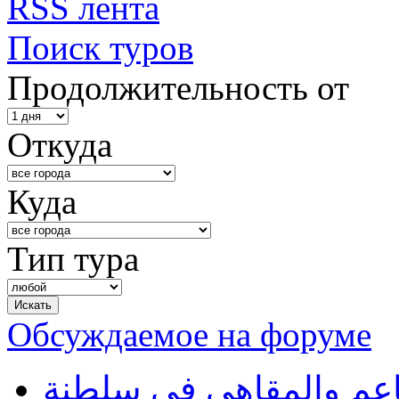
RSS лента
Поиск туров
Продолжительность от
Откуда
Куда
Тип тура
Обсуждаемое на форуме
طاعم والمقاهي في سلطنة