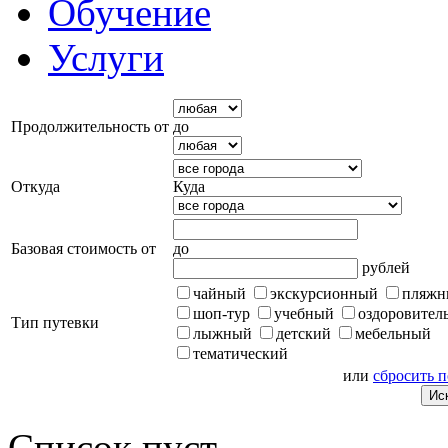
Обучение
Услуги
Продолжительность от
до
Откуда
Куда
Базовая стоимость от
до
рублей
чайный
экскурсионный
пляжн
шоп-тур
учебный
оздоровител
Тип путевки
лыжный
детский
мебельный
тематический
или
сбросить 
Список пуст