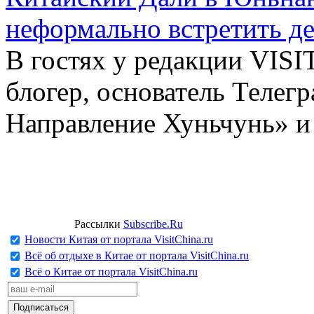
неформально встретить д
В гостях у редакции VIS
блогер, основатель Телег
Направление Хуньчунь» и
Рассылки
Subscribe.Ru
Новости Китая от портала VisitChina.ru
Всё об отдыхе в Китае от портала VisitChina.ru
Всё о Китае от портала VisitChina.ru