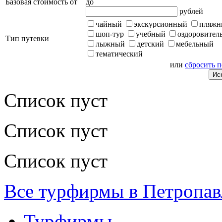
Базовая стоимость от
до
рублей
чайный
экскурсионный
пляжн
шоп-тур
учебный
оздоровител
Тип путевки
лыжный
детский
мебельный
тематический
или
сбросить 
Список пуст
Список пуст
Список пуст
Все турфирмы в Петропав
Турфирмы