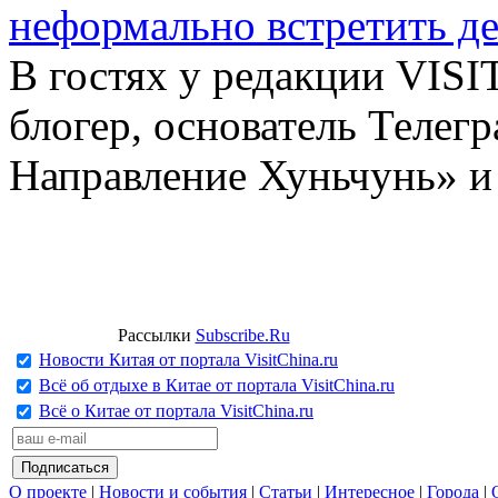
неформально встретить д
В гостях у редакции VIS
блогер, основатель Телег
Направление Хуньчунь» и
Рассылки
Subscribe.Ru
Новости Китая от портала VisitChina.ru
Всё об отдыхе в Китае от портала VisitChina.ru
Всё о Китае от портала VisitChina.ru
О проекте
|
Новости и события
|
Статьи
|
Интересное
|
Города
|