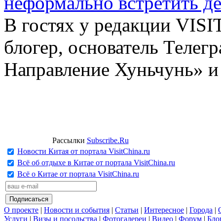
неформально встретить д
В гостях у редакции VIS
блогер, основатель Телег
Направление Хуньчунь» и
Рассылки
Subscribe.Ru
Новости Китая от портала VisitChina.ru
Всё об отдыхе в Китае от портала VisitChina.ru
Всё о Китае от портала VisitChina.ru
О проекте
|
Новости и события
|
Статьи
|
Интересное
|
Города
|
Услуги
|
Визы и посольства
|
Фотогалереи
|
Видео
|
Форум
|
Бло