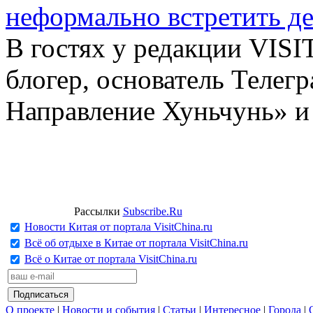
неформально встретить д
В гостях у редакции VIS
блогер, основатель Телег
Направление Хуньчунь» и
Рассылки
Subscribe.Ru
Новости Китая от портала VisitChina.ru
Всё об отдыхе в Китае от портала VisitChina.ru
Всё о Китае от портала VisitChina.ru
О проекте
|
Новости и события
|
Статьи
|
Интересное
|
Города
|