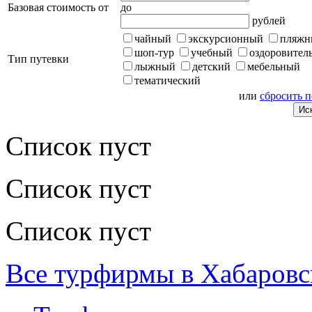
Базовая стоимость от
до
рублей
чайный
экскурсионный
пляжн
шоп-тур
учебный
оздоровител
Тип путевки
лыжный
детский
мебельный
тематический
или
сбросить 
Список пуст
Список пуст
Список пуст
Все турфирмы в Хабаровс