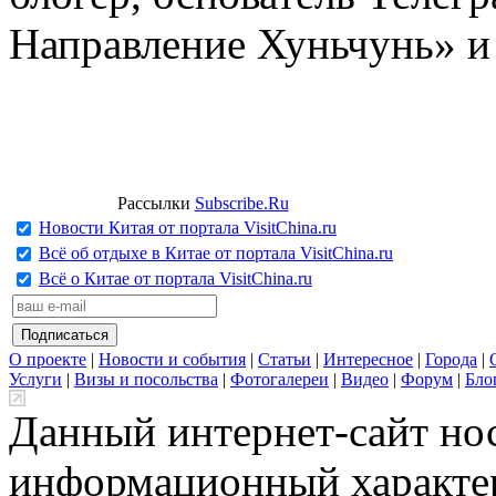
Направление Хуньчунь» и
Рассылки
Subscribe.Ru
Новости Китая от портала VisitChina.ru
Всё об отдыхе в Китае от портала VisitChina.ru
Всё о Китае от портала VisitChina.ru
О проекте
|
Новости и события
|
Статьи
|
Интересное
|
Города
|
Услуги
|
Визы и посольства
|
Фотогалереи
|
Видео
|
Форум
|
Бло
Данный интернет-сайт но
информационный характер