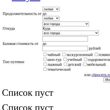
Продолжительность от
до
Откуда
Куда
Базовая стоимость от
до
рублей
чайный
экскурсионный
пляжн
шоп-тур
учебный
оздоровител
Тип путевки
лыжный
детский
мебельный
тематический
или
сбросить 
Список пуст
Список пуст