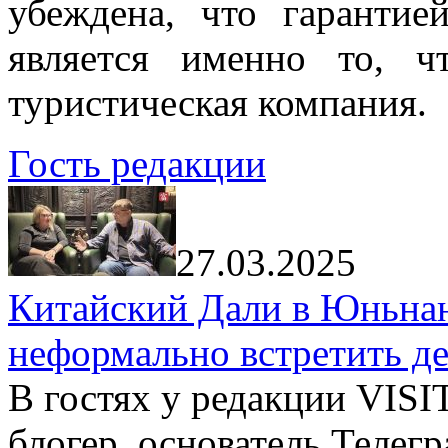
убеждена, что гарантие
является именно то, ч
туристическая компания.
Гость редакции
27.03.2025
Китайский Дали в Юньнань
неформально встретить д
В гостях у редакции VIS
блогер, основатель Телег