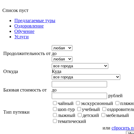
Список пуст
Предлагаемые туры
Оздоровление
Обучение
Услуги
Продолжительность от
до
Откуда
Куда
Базовая стоимость от
до
рублей
чайный
экскурсионный
пляжн
шоп-тур
учебный
оздоровител
Тип путевки
лыжный
детский
мебельный
тематический
или
сбросить 