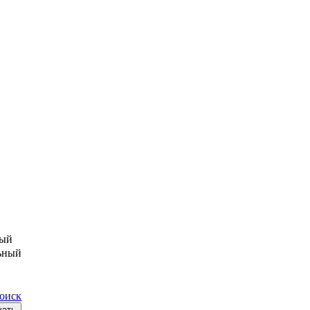
ый
ьный
поиск