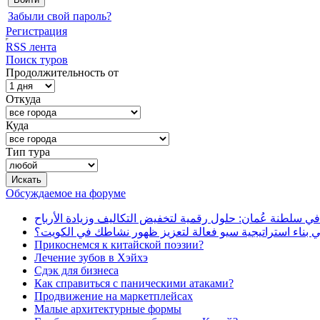
Забыли свой пароль?
Регистрация
RSS лента
Поиск туров
Продолжительность от
Откуда
Куда
Тип тура
Обсуждаемое на форуме
في سلطنة عُمان: حلول رقمية لتخفيض التكاليف وزيادة الأرباح
بناء استراتيجية سيو فعالة لتعزيز ظهور نشاطك في الكويت؟
Прикоснемся к китайской поэзии?
Лечение зубов в Хэйхэ
Сдэк для бизнеса
Как справиться с паническими атаками?
Продвижение на маркетплейсах
Малые архитектурные формы