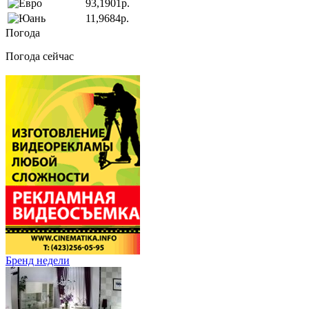
93,1901р.
11,9684р.
Погода
Погода сейчас
Бренд недели