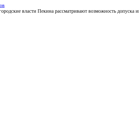
сов
 городские власти Пекина рассматривают возможность допуска ин