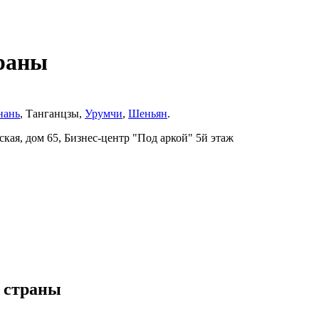
раны
нань
, Танганцзы,
Урумчи
,
Шеньян
.
ская, дом 65, Бизнес-центр "Под аркой" 5й этаж
 страны