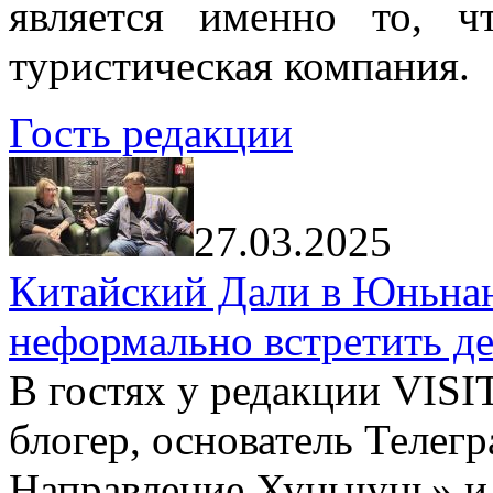
является именно то, ч
туристическая компания.
Гость редакции
27.03.2025
Китайский Дали в Юньнань
неформально встретить д
В гостях у редакции VIS
блогер, основатель Телег
Направление Хуньчунь» и