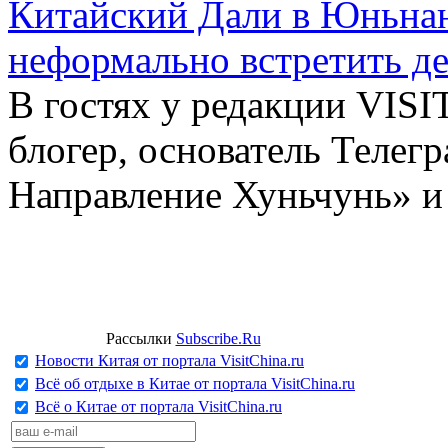
Китайский Дали в Юньнань
неформально встретить д
В гостях у редакции VIS
блогер, основатель Телег
Направление Хуньчунь» и
Рассылки
Subscribe.Ru
Новости Китая от портала VisitChina.ru
Всё об отдыхе в Китае от портала VisitChina.ru
Всё о Китае от портала VisitChina.ru