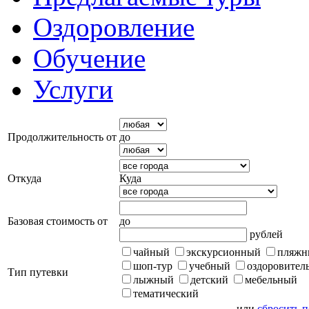
Оздоровление
Обучение
Услуги
Продолжительность от
до
Откуда
Куда
Базовая стоимость от
до
рублей
чайный
экскурсионный
пляжн
шоп-тур
учебный
оздоровител
Тип путевки
лыжный
детский
мебельный
тематический
или
сбросить 