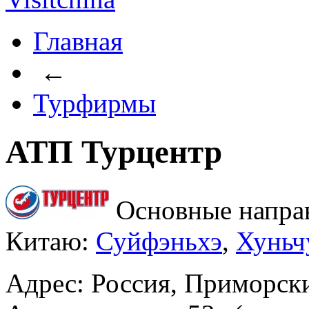
Главная
←
Турфирмы
АТП Турцентр
Основные напра
Китаю:
Суйфэньхэ
,
Хуньч
Адрес: Россия, Приморски