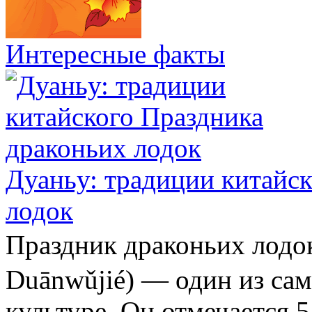
Интересные факты
Дуаньу: традиции китайс
лодок
Праздник драконьих ло
Duānwǔjié) — один из са
культуре. Он отмечается 