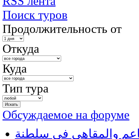
RSS лента
Поиск туров
Продолжительность от
Откуда
Куда
Тип тура
Обсуждаемое на форуме
طاعم والمقاهي في سلطنة