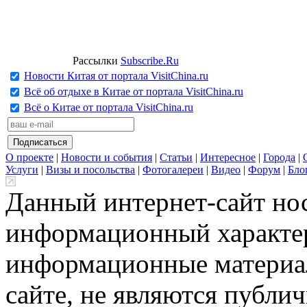
Рассылки
Subscribe.Ru
Новости Китая от портала VisitChina.ru
Всё об отдыхе в Китае от портала VisitChina.ru
Всё о Китае от портала VisitChina.ru
О проекте
|
Новости и события
|
Статьи
|
Интересное
|
Города
|
Услуги
|
Визы и посольства
|
Фотогалереи
|
Видео
|
Форум
|
Бло
Данный интернет-сайт но
информационный характер
информационные материа
сайте, не являются публи