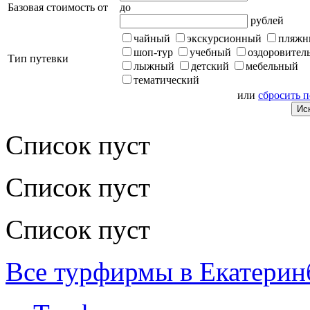
Базовая стоимость от
до
рублей
чайный
экскурсионный
пляжн
шоп-тур
учебный
оздоровител
Тип путевки
лыжный
детский
мебельный
тематический
или
сбросить 
Список пуст
Список пуст
Список пуст
Все турфирмы в Екатерин