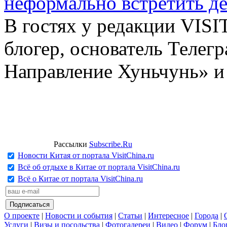
неформально встретить д
В гостях у редакции VIS
блогер, основатель Телег
Направление Хуньчунь» и
Рассылки
Subscribe.Ru
Новости Китая от портала VisitChina.ru
Всё об отдыхе в Китае от портала VisitChina.ru
Всё о Китае от портала VisitChina.ru
О проекте
|
Новости и события
|
Статьи
|
Интересное
|
Города
|
Услуги
|
Визы и посольства
|
Фотогалереи
|
Видео
|
Форум
|
Бло