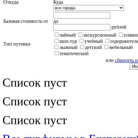
Откуда
Куда
Базовая стоимость от
до
рублей
чайный
экскурсионный
пляжн
шоп-тур
учебный
оздоровител
Тип путевки
лыжный
детский
мебельный
тематический
или
сбросить 
Список пуст
Список пуст
Список пуст