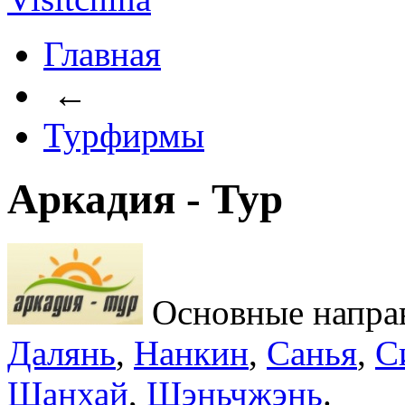
Главная
←
Турфирмы
Аркадия - Тур
Основные напра
Далянь
,
Нанкин
,
Санья
,
С
Шанхай
,
Шэньчжэнь
.