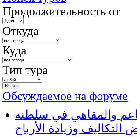
Продолжительность от
Откуда
Куда
Тип тура
Обсуждаемое на форуме
طاعم والمقاهي في سلطنة
 التكاليف وزيادة الأرباح