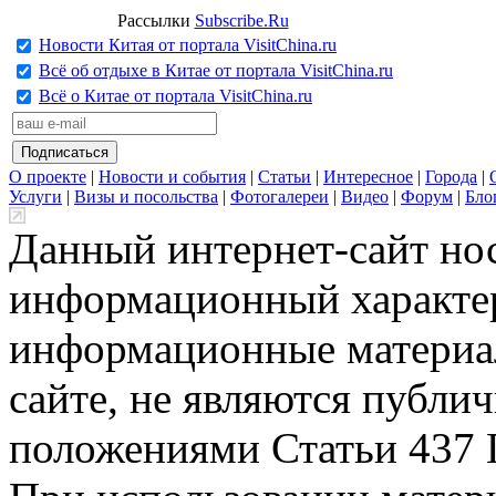
Рассылки
Subscribe.Ru
Новости Китая от портала VisitChina.ru
Всё об отдыхе в Китае от портала VisitChina.ru
Всё о Китае от портала VisitChina.ru
О проекте
|
Новости и события
|
Статьи
|
Интересное
|
Города
|
Услуги
|
Визы и посольства
|
Фотогалереи
|
Видео
|
Форум
|
Бло
Данный интернет-сайт но
информационный характер
информационные материа
сайте, не являются публи
положениями Статьи 437 