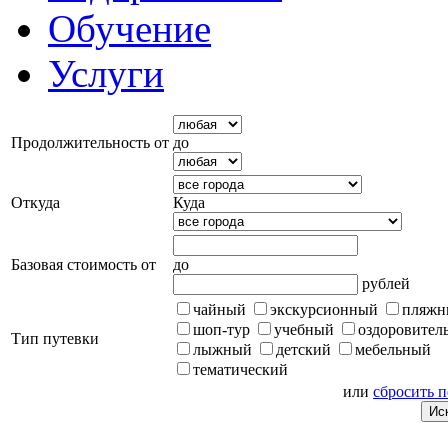
Обучение
Услуги
Продолжительность от
до
Откуда
Куда
Базовая стоимость от
до
рублей
чайный
экскурсионный
пляжн
шоп-тур
учебный
оздоровител
Тип путевки
лыжный
детский
мебельный
тематический
или
сбросить 