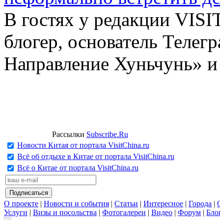
В гостях у редакции VIS
блогер, основатель Телег
Направление Хуньчунь» и
Рассылки
Subscribe.Ru
Новости Китая от портала VisitChina.ru
Всё об отдыхе в Китае от портала VisitChina.ru
Всё о Китае от портала VisitChina.ru
О проекте
|
Новости и события
|
Статьи
|
Интересное
|
Города
|
Услуги
|
Визы и посольства
|
Фотогалереи
|
Видео
|
Форум
|
Бло