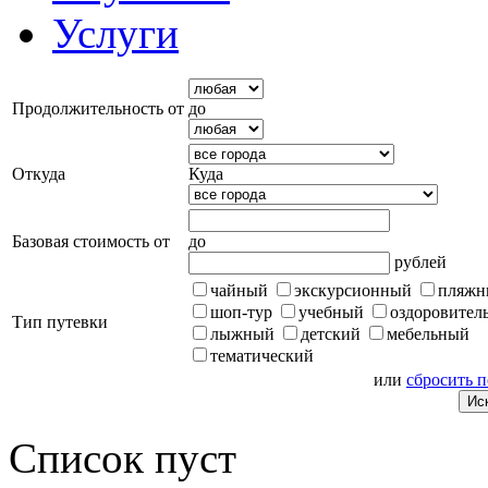
Услуги
Продолжительность от
до
Откуда
Куда
Базовая стоимость от
до
рублей
чайный
экскурсионный
пляжн
шоп-тур
учебный
оздоровител
Тип путевки
лыжный
детский
мебельный
тематический
или
сбросить 
Список пуст