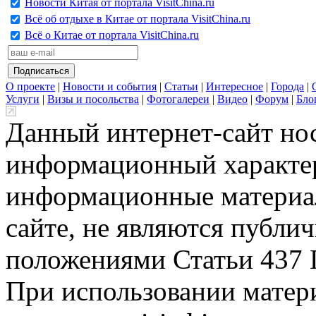
Новости Китая от портала VisitChina.ru
Всё об отдыхе в Китае от портала VisitChina.ru
Всё о Китае от портала VisitChina.ru
О проекте
|
Новости и события
|
Статьи
|
Интересное
|
Города
|
Услуги
|
Визы и посольства
|
Фотогалереи
|
Видео
|
Форум
|
Бло
Данный интернет-сайт но
информационный характер
информационные материа
сайте, не являются публи
положениями Статьи 437 
При использовании матери