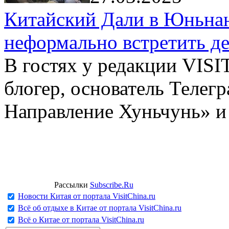
Китайский Дали в Юньнань
неформально встретить д
В гостях у редакции VIS
блогер, основатель Телег
Направление Хуньчунь» и
Рассылки
Subscribe.Ru
Новости Китая от портала VisitChina.ru
Всё об отдыхе в Китае от портала VisitChina.ru
Всё о Китае от портала VisitChina.ru