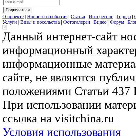
О проекте
|
Новости и события
|
Статьи
|
Интересное
|
Города
|
Услуги
|
Визы и посольства
|
Фотогалереи
|
Видео
|
Форум
|
Бло
Данный интернет-сайт но
информационный характер
информационные материа
сайте, не являются публи
положениями Статьи 437 
При использовании матери
ссылка на visitchina.ru
Условия использования