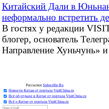
Китайский Дали в Юньнань
неформально встретить д
В гостях у редакции VIS
блогер, основатель Телег
Направление Хуньчунь» и
Рассылки
Subscribe.Ru
Новости Китая от портала VisitChina.ru
Всё об отдыхе в Китае от портала VisitChina.ru
Всё о Китае от портала VisitChina.ru