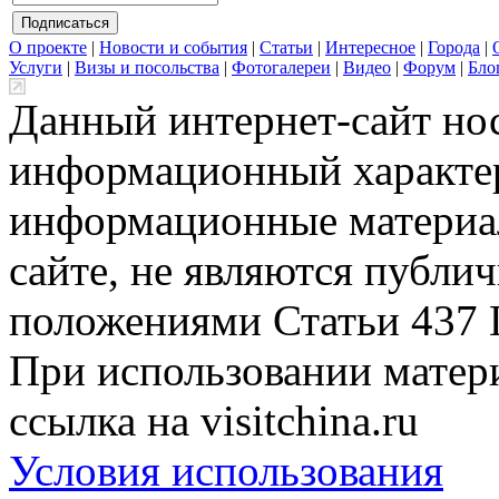
О проекте
|
Новости и события
|
Статьи
|
Интересное
|
Города
|
Услуги
|
Визы и посольства
|
Фотогалереи
|
Видео
|
Форум
|
Бло
Данный интернет-сайт но
информационный характер
информационные материа
сайте, не являются публи
положениями Статьи 437 
При использовании матери
ссылка на visitchina.ru
Условия использования