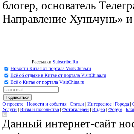
блогер, основатель Телег
Направление Хуньчунь» и
Рассылки
Subscribe.Ru
Новости Китая от портала VisitChina.ru
Всё об отдыхе в Китае от портала VisitChina.ru
Всё о Китае от портала VisitChina.ru
О проекте
|
Новости и события
|
Статьи
|
Интересное
|
Города
|
Услуги
|
Визы и посольства
|
Фотогалереи
|
Видео
|
Форум
|
Бло
Данный интернет-сайт но