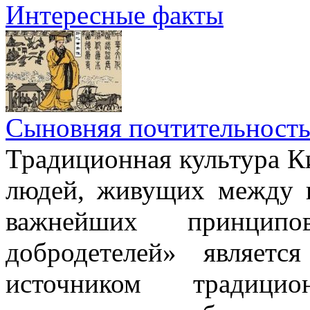
Интересные факты
Сыновняя почтительност
Традиционная культура Ки
людей, живущих между н
важнейших принци
добродетелей» являет
источником традици