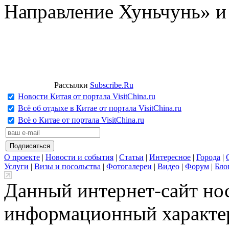
Направление Хуньчунь» и
Рассылки
Subscribe.Ru
Новости Китая от портала VisitChina.ru
Всё об отдыхе в Китае от портала VisitChina.ru
Всё о Китае от портала VisitChina.ru
О проекте
|
Новости и события
|
Статьи
|
Интересное
|
Города
|
Услуги
|
Визы и посольства
|
Фотогалереи
|
Видео
|
Форум
|
Бло
Данный интернет-сайт но
информационный характер