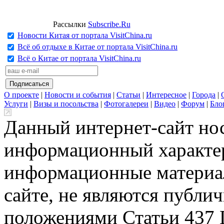
Рассылки
Subscribe.Ru
Новости Китая от портала VisitChina.ru
Всё об отдыхе в Китае от портала VisitChina.ru
Всё о Китае от портала VisitChina.ru
О проекте
|
Новости и события
|
Статьи
|
Интересное
|
Города
|
Услуги
|
Визы и посольства
|
Фотогалереи
|
Видео
|
Форум
|
Бло
Данный интернет-сайт но
информационный характер
информационные материа
сайте, не являются публи
положениями Статьи 437 