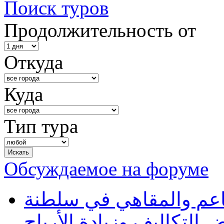
Поиск туров
Продолжительность от
Откуда
Куда
Тип тура
Обсуждаемое на форуме
طاعم والمقاهي في سلطنة
 التكاليف وزيادة الأرباح