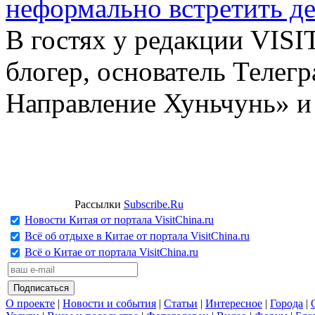
неформально встретить д
В гостях у редакции VIS
блогер, основатель Телег
Направление Хуньчунь» и
Рассылки
Subscribe.Ru
Новости Китая от портала VisitChina.ru
Всё об отдыхе в Китае от портала VisitChina.ru
Всё о Китае от портала VisitChina.ru
О проекте
|
Новости и события
|
Статьи
|
Интересное
|
Города
|