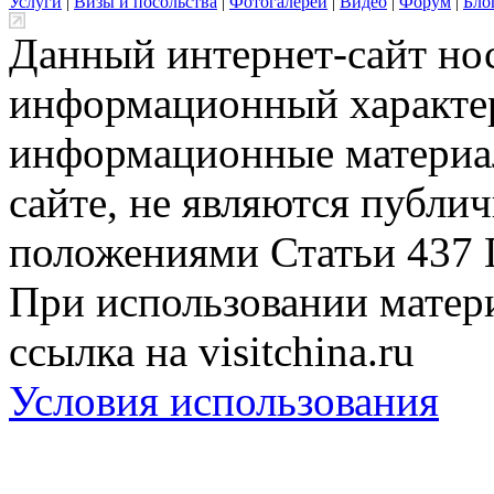
Услуги
|
Визы и посольства
|
Фотогалереи
|
Видео
|
Форум
|
Бло
Данный интернет-сайт но
информационный характер
информационные материа
сайте, не являются публи
положениями Статьи 437 
При использовании матери
ссылка на visitchina.ru
Условия использования