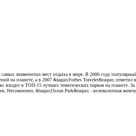
м из самых знаменитых мест отдыха в мире. В 2006 году популяр
ий на планете, а в 2007 &laquo;Forbes Traveler&raquo; отметил
кс входит в ТОП-15 лучших тематических парков на планете. За
век. Несомненно, &laquo;Ocean Park&raquo; - великолепная жемч