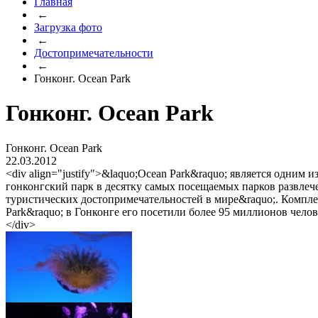
Главная
←
Загрузка фото
←
Достопримечательности
←
Гонконг. Ocean Park
Гонконг. Ocean Park
Гонконг. Ocean Park
22.03.2012
<div align="justify">&laquo;Ocean Park&raquo; является одни
гонконгский парк в десятку самых посещаемых парков развлечен
туристических достопримечательностей в мире&raquo;. Компле
Park&raquo; в Гонконге его посетили более 95 миллионов чело
</div>