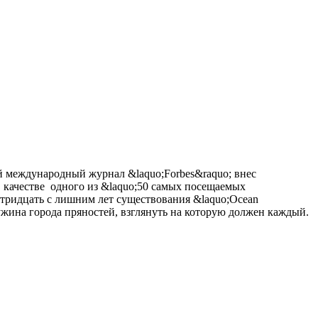
ный международный журнал &laquo;Forbes&raquo; внес
 в качестве одного из &laquo;50 самых посещаемых
 тридцать с лишним лет существования &laquo;Ocean
ужина города пряностей, взглянуть на которую должен каждый.