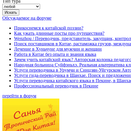
Тип тура
Обсуждаемое на форуме
Прикоснемся к китайской поэзии?
Как ужать длинные посты про путешествия?
Wenzhou / Переводчик, представитель, закупщик, контроле
Поиск поставщиков в Китае, растаможка грузов, междуна
Лечение в Хуньчуне для мужчин и женщин
Работа в Китае без опыта и знания языка
Зачем учить китайский язык? Авторская колонка педагого
Народная больница Суйфэньхэ. Реальная альтернатива к
Услуги переводчика в Урумчи и Синцзян-Уйгурском Авт
Услуги гида-переводчика в Шанхае. Поиск и предложени
Услуги переводчика китайского языка в Пекине, в Шанха
Профессиональный переводчик в Пекине
перейти в форум