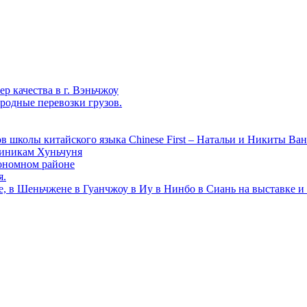
р качества в г. Вэньчжоу
родные перевозки грузов.
в школы китайского языка Chinese First – Натальи и Никиты Ван
линикам Хуньчуня
ономном районе
я.
е, в Шеньчжене в Гуанчжоу в Иу в Нинбо в Сиань на выставке и 