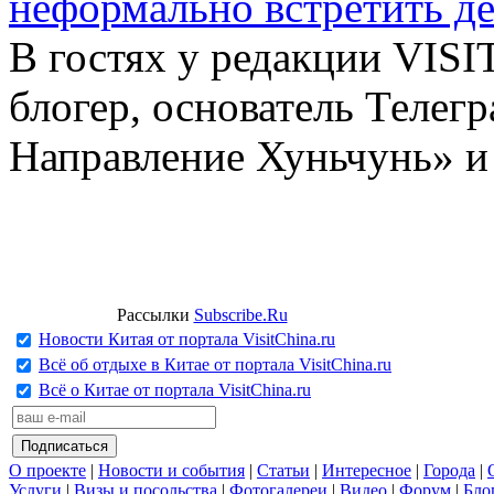
неформально встретить д
В гостях у редакции VIS
блогер, основатель Телег
Направление Хуньчунь» и
Рассылки
Subscribe.Ru
Новости Китая от портала VisitChina.ru
Всё об отдыхе в Китае от портала VisitChina.ru
Всё о Китае от портала VisitChina.ru
О проекте
|
Новости и события
|
Статьи
|
Интересное
|
Города
|
Услуги
|
Визы и посольства
|
Фотогалереи
|
Видео
|
Форум
|
Бло