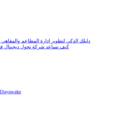
دليلك الذكي لتطوير إدارة المطاعم والمقاهي 
كيف تساعد شركة تحول ديجيتال في 
llDayawake