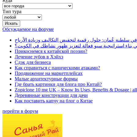
Куда
Тип тура
Обсуждаемое на форуме
في سلطنة عُمان: حلول رقمية لتخفيض التكاليف وزيادة الأرباح
بناء استراتيجية سيو فعالة لتعزيز ظهور نشاطك في الكويت؟
Прикоснемся к китайской поэзии?
Лечение зубов в Хэйхэ
Сдэк для бизнеса
Как справиться с паническими атаками?
Продвижение на маркетплейсах
Малые архитектурные формы
Где брать картинки для блога про Китай?
Zopiclone 10 mg UK – Know Its Uses, Benefits & Dosage | a
Деревянные конструкции для дачи
Как поставить капчу на блог о Китае
перейти в форум