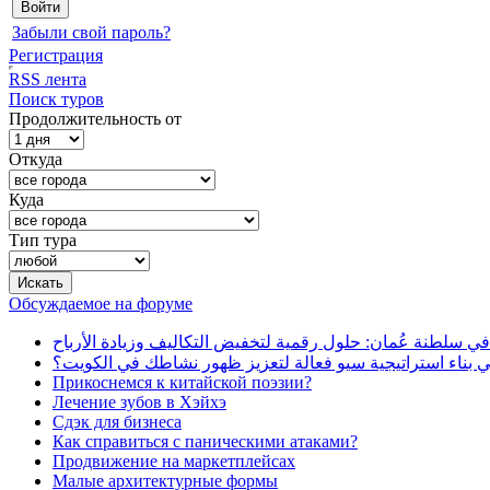
Забыли свой пароль?
Регистрация
RSS лента
Поиск туров
Продолжительность от
Откуда
Куда
Тип тура
Обсуждаемое на форуме
في سلطنة عُمان: حلول رقمية لتخفيض التكاليف وزيادة الأرباح
بناء استراتيجية سيو فعالة لتعزيز ظهور نشاطك في الكويت؟
Прикоснемся к китайской поэзии?
Лечение зубов в Хэйхэ
Сдэк для бизнеса
Как справиться с паническими атаками?
Продвижение на маркетплейсах
Малые архитектурные формы