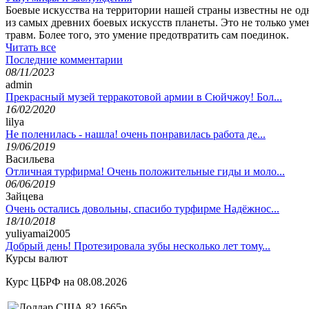
Боевые искусства на территории нашей страны известны не одн
из самых древних боевых искусств планеты. Это не только уме
травм. Более того, это умение предотвратить сам поединок.
Читать все
Последние комментарии
08/11/2023
admin
Прекрасный музей терракотовой армии в Сюйчжоу! Бол...
16/02/2020
lilya
Не поленилась - нашла! очень понравилась работа де...
19/06/2019
Васильева
Отличная турфирма! Очень положительные гиды и моло...
06/06/2019
Зайцева
Очень остались довольны, спасибо турфирме Надёжнос...
18/10/2018
yuliyamai2005
Добрый день! Протезировала зубы несколько лет тому...
Курсы валют
Курс ЦБРФ на 08.08.2026
82,1665р.