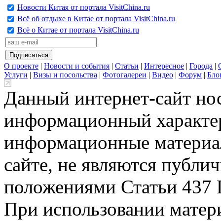
Новости Китая от портала VisitChina.ru
Всё об отдыхе в Китае от портала VisitChina.ru
Всё о Китае от портала VisitChina.ru
О проекте
|
Новости и события
|
Статьи
|
Интересное
|
Города
|
Услуги
|
Визы и посольства
|
Фотогалереи
|
Видео
|
Форум
|
Бло
Данный интернет-сайт но
информационный характер
информационные материа
сайте, не являются публи
положениями Статьи 437 
При использовании матери