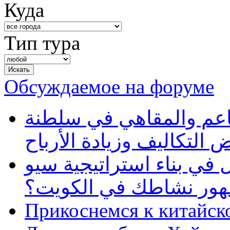
Куда
Тип тура
Обсуждаемое на форуме
طاعم والمقاهي في سلطنة
 التكاليف وزيادة الأرباح
في بناء استراتيجية سيو
ظهور نشاطك في الكويت؟
Прикоснемся к китайск