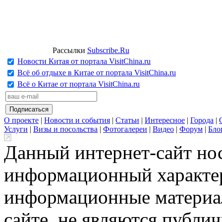
Рассылки
Subscribe.Ru
Новости Китая от портала VisitChina.ru
Всё об отдыхе в Китае от портала VisitChina.ru
Всё о Китае от портала VisitChina.ru
О проекте
|
Новости и события
|
Статьи
|
Интересное
|
Города
|
Услуги
|
Визы и посольства
|
Фотогалереи
|
Видео
|
Форум
|
Бло
Данный интернет-сайт но
информационный характер
информационные материа
сайте, не являются публи