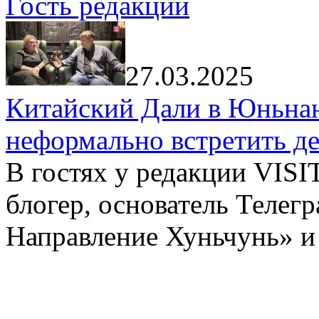
Гость редакции
27.03.2025
Китайский Дали в Юньнань
неформально встретить д
В гостях у редакции VIS
блогер, основатель Телег
Направление Хуньчунь» и