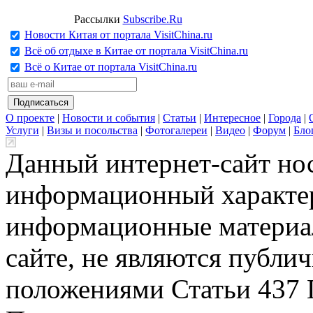
Рассылки
Subscribe.Ru
Новости Китая от портала VisitChina.ru
Всё об отдыхе в Китае от портала VisitChina.ru
Всё о Китае от портала VisitChina.ru
О проекте
|
Новости и события
|
Статьи
|
Интересное
|
Города
|
Услуги
|
Визы и посольства
|
Фотогалереи
|
Видео
|
Форум
|
Бло
Данный интернет-сайт но
информационный характер
информационные материа
сайте, не являются публи
положениями Статьи 437 