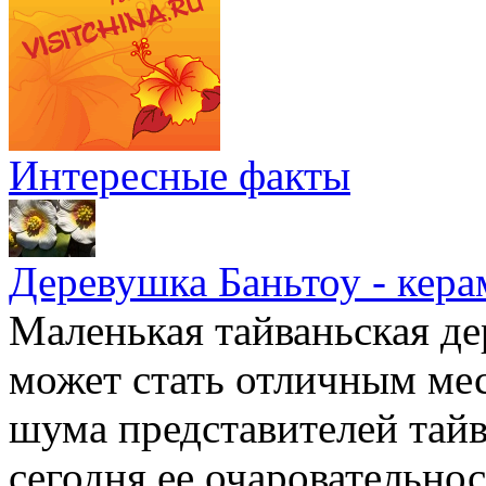
Интересные факты
Деревушка Баньтоу - кера
Маленькая тайваньская де
может стать отличным мес
шума представителей тайв
сегодня ее очаровательно