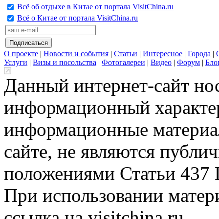
Всё об отдыхе в Китае от портала VisitChina.ru
Всё о Китае от портала VisitChina.ru
О проекте
|
Новости и события
|
Статьи
|
Интересное
|
Города
|
Услуги
|
Визы и посольства
|
Фотогалереи
|
Видео
|
Форум
|
Бло
Данный интернет-сайт но
информационный характер
информационные материа
сайте, не являются публи
положениями Статьи 437 
При использовании матери
ссылка на visitchina.ru