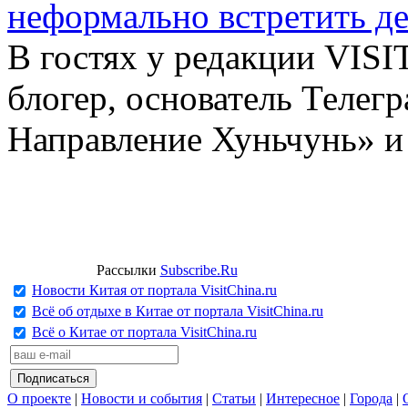
неформально встретить д
В гостях у редакции VIS
блогер, основатель Телег
Направление Хуньчунь» и
Рассылки
Subscribe.Ru
Новости Китая от портала VisitChina.ru
Всё об отдыхе в Китае от портала VisitChina.ru
Всё о Китае от портала VisitChina.ru
О проекте
|
Новости и события
|
Статьи
|
Интересное
|
Города
|