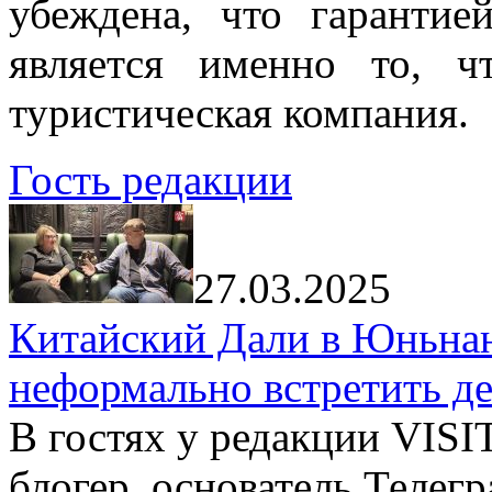
убеждена, что гарантие
является именно то, ч
туристическая компания.
Гость редакции
27.03.2025
Китайский Дали в Юньнань
неформально встретить д
В гостях у редакции VIS
блогер, основатель Телег