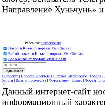
Направление Хуньчунь» и
Рассылки
Subscribe.Ru
Новости Китая от портала VisitChina.ru
Всё об отдыхе в Китае от портала VisitChina.ru
Всё о Китае от портала VisitChina.ru
О проекте
|
Новости и события
|
Статьи
|
Интересное
|
Города
|
Услуги
|
Визы и посольства
|
Фотогалереи
|
Видео
|
Форум
|
Бло
Данный интернет-сайт но
информационный характер